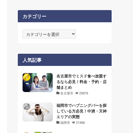
カテゴリー
カ
テ
ゴ
リ
ー
人気記事
名古屋市でミスド食べ放題す
るなら必見！料金・予約・店
舗まとめ
名古屋市
25876
福岡市でハプニングバーを探
している方必見！中洲・天神
エリアの実態
福岡市
21986