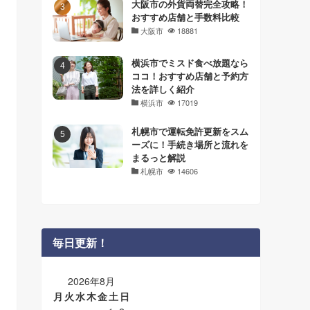
大阪市の外貨両替完全攻略！
おすすめ店舗と手数料比較
大阪市
18881
横浜市でミスド食べ放題なら
ココ！おすすめ店舗と予約方
法を詳しく紹介
横浜市
17019
札幌市で運転免許更新をスム
ーズに！手続き場所と流れを
まるっと解説
札幌市
14606
毎日更新！
2026年8月
月
火
水
木
金
土
日