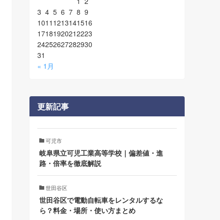
1
2
3
4
5
6
7
8
9
10
11
12
13
14
15
16
17
18
19
20
21
22
23
24
25
26
27
28
29
30
31
« 1月
更新記事
可児市
岐阜県立可児工業高等学校｜偏差値・進
路・倍率を徹底解説
世田谷区
世田谷区で電動自転車をレンタルするな
ら？料金・場所・使い方まとめ