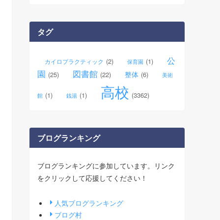
カ
イ
ブ
タグ
公
(2)
(1)
カイロプラクティック
保育園
園
図書館
整体
(25)
(22)
(6)
美術
高校
(1)
(1)
(3362)
館
銭湯
ブログランキング
ブログランキングに参加しています。リンク
をクリックして応援してください！
人気ブログランキング
ブログ村