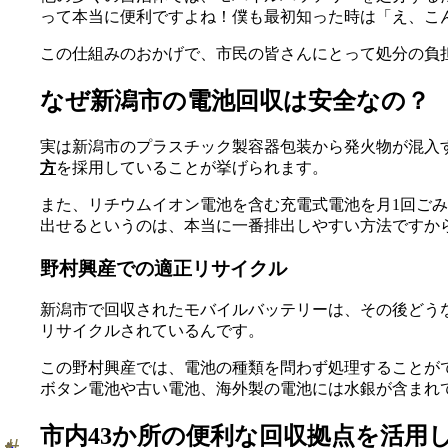
って本当に便利ですよね！僕も最初知った時は「え、こ
この仕組みのおかげで、市民の皆さんにとって処分の負
なぜ新潟市の電池回収は安全なの？
実は新潟市のプラスチック製容器包装から発火物が混入
方
を採用していることが挙げられます。
また、リチウムイオン電池を含む充電式電池を月1回ご
出せるというのは、本当に一番排出しやすい方法ですか
野村興産での適正リサイクル
新潟市で回収されたモバイルバッテリーは、その後どう
リサイクルされているんです。
この野村興産では、電池の種類を問わず処理することが
ボタン電池や古い電池、海外製の電池には水銀が含まれ
市内43か所の便利な回収拠点を活用