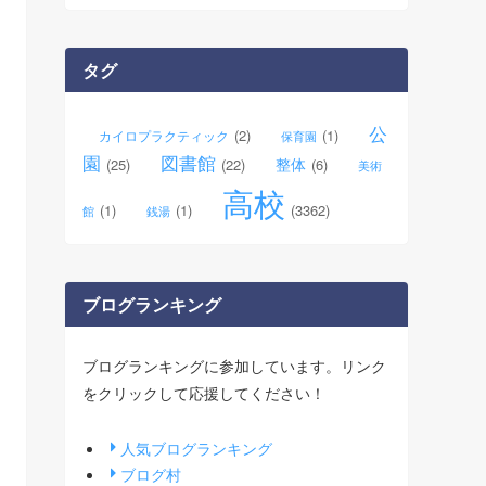
カ
イ
ブ
タグ
公
(2)
(1)
カイロプラクティック
保育園
園
図書館
整体
(25)
(22)
(6)
美術
高校
(1)
(1)
(3362)
館
銭湯
ブログランキング
ブログランキングに参加しています。リンク
をクリックして応援してください！
人気ブログランキング
ブログ村