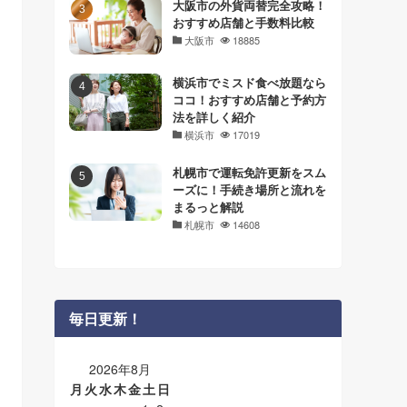
大阪市の外貨両替完全攻略！
おすすめ店舗と手数料比較
大阪市
18885
横浜市でミスド食べ放題なら
ココ！おすすめ店舗と予約方
法を詳しく紹介
横浜市
17019
札幌市で運転免許更新をスム
ーズに！手続き場所と流れを
まるっと解説
札幌市
14608
毎日更新！
2026年8月
月
火
水
木
金
土
日