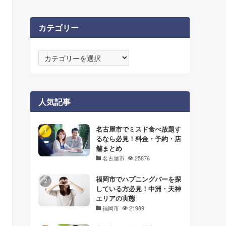
カテゴリー
カ
テ
ゴ
リ
ー
人気記事
名古屋市でミスド食べ放題す
るなら必見！料金・予約・店
舗まとめ
名古屋市
25876
福岡市でハプニングバーを探
している方必見！中洲・天神
エリアの実態
福岡市
21989