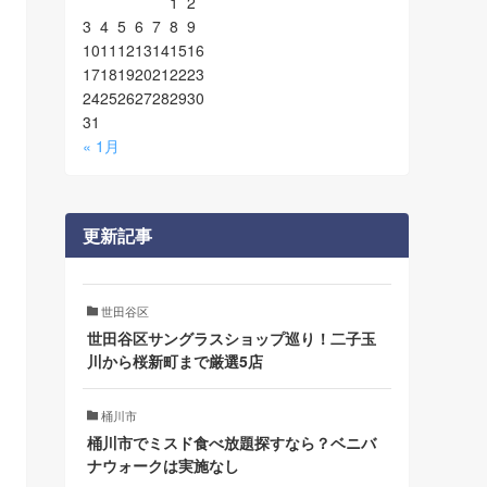
1
2
3
4
5
6
7
8
9
10
11
12
13
14
15
16
17
18
19
20
21
22
23
24
25
26
27
28
29
30
31
« 1月
更新記事
世田谷区
世田谷区サングラスショップ巡り！二子玉
川から桜新町まで厳選5店
桶川市
桶川市でミスド食べ放題探すなら？ベニバ
ナウォークは実施なし