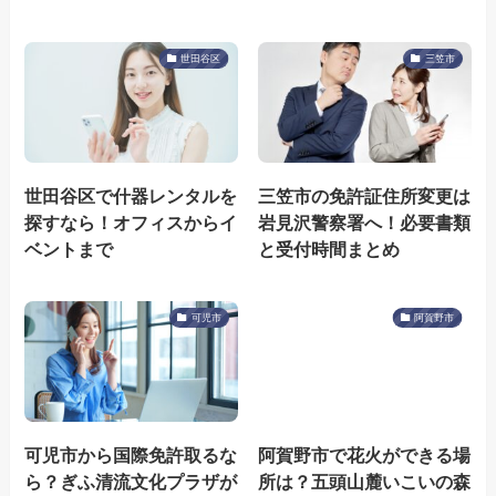
世田谷区
三笠市
世田谷区で什器レンタルを
三笠市の免許証住所変更は
探すなら！オフィスからイ
岩見沢警察署へ！必要書類
ベントまで
と受付時間まとめ
可児市
阿賀野市
可児市から国際免許取るな
阿賀野市で花火ができる場
ら？ぎふ清流文化プラザが
所は？五頭山麓いこいの森