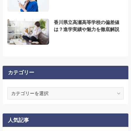
香川県立高瀬高等学校の偏差値
は？進学実績や魅力を徹底解説
カテゴリー
カ
テ
ゴ
リ
ー
人気記事