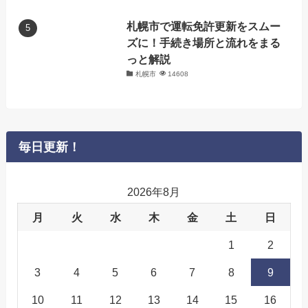
札幌市で運転免許更新をスムー
ズに！手続き場所と流れをまる
っと解説
札幌市
14608
毎日更新！
2026年8月
月
火
水
木
金
土
日
1
2
3
4
5
6
7
8
9
10
11
12
13
14
15
16