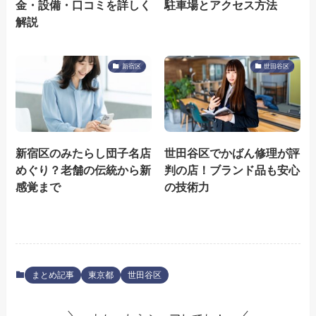
金・設備・口コミを詳しく
駐車場とアクセス方法
解説
新宿区
世田谷区
新宿区のみたらし団子名店
世田谷区でかばん修理が評
めぐり？老舗の伝統から新
判の店！ブランド品も安心
感覚まで
の技術力
まとめ記事
東京都
世田谷区