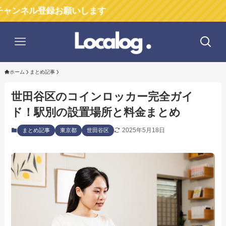
『ロー
ホーム
まとめ記事
世田谷区のコインロッカー完全ガイ
ド！駅別の設置場所と料金まとめ
2025年5月18日
まとめ記事
東京都
世田谷区