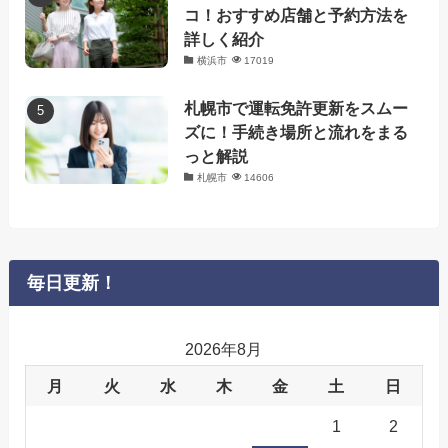
コ！おすすめ店舗と予約方法を
詳しく紹介
横浜市
17019
札幌市で運転免許更新をスムー
ズに！手続き場所と流れをまる
っと解説
札幌市
14606
毎日更新！
2026年8月
月
火
水
木
金
土
日
1
2