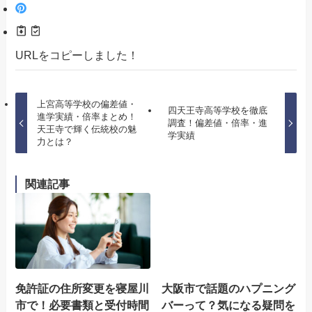
URLをコピーしました！
上宮高等学校の偏差値・
四天王寺高等学校を徹底
進学実績・倍率まとめ！
調査！偏差値・倍率・進
天王寺で輝く伝統校の魅
学実績
力とは？
関連記事
免許証の住所変更を寝屋川
大阪市で話題のハプニング
市で！必要書類と受付時間
バーって？気になる疑問を