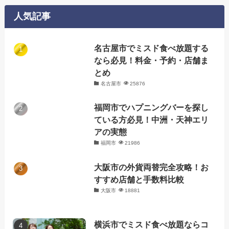
リ
ー
人気記事
名古屋市でミスド食べ放題する
なら必見！料金・予約・店舗ま
とめ
名古屋市
25876
福岡市でハプニングバーを探し
ている方必見！中洲・天神エリ
アの実態
福岡市
21986
大阪市の外貨両替完全攻略！お
すすめ店舗と手数料比較
大阪市
18881
横浜市でミスド食べ放題ならコ