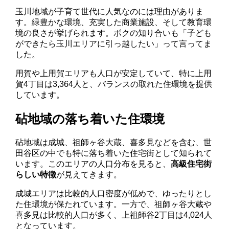
玉川地域が子育て世代に人気なのには理由がありま
す。緑豊かな環境、充実した商業施設、そして教育環
境の良さが挙げられます。ボクの知り合いも「子ども
ができたら玉川エリアに引っ越したい」って言ってま
した。
用賀や上用賀エリアも人口が安定していて、特に上用
賀4丁目は3,364人と、バランスの取れた住環境を提供
しています。
砧地域の落ち着いた住環境
砧地域は成城、祖師ヶ谷大蔵、喜多見などを含む、世
田谷区の中でも特に落ち着いた住宅街として知られて
います。このエリアの人口分布を見ると、
高級住宅街
らしい特徴
が見えてきます。
成城エリアは比較的人口密度が低めで、ゆったりとし
た住環境が保たれています。一方で、祖師ヶ谷大蔵や
喜多見は比較的人口が多く、上祖師谷2丁目は4,024人
となっています。