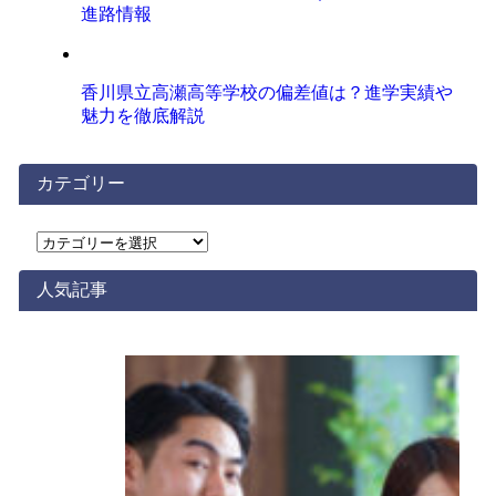
進路情報
香川県立高瀬高等学校の偏差値は？進学実績や
魅力を徹底解説
カテゴリー
カ
テ
ゴ
人気記事
リ
ー