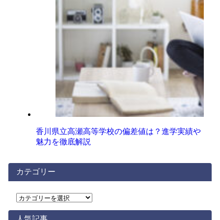
香川県立高瀬高等学校の偏差値は？進学実績や
魅力を徹底解説
カテゴリー
カ
テ
ゴ
人気記事