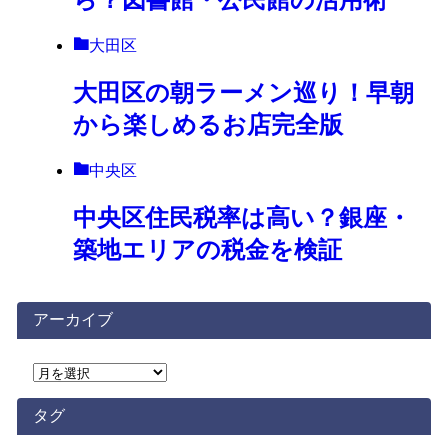
大田区
大田区の朝ラーメン巡り！早朝
から楽しめるお店完全版
中央区
中央区住民税率は高い？銀座・
築地エリアの税金を検証
アーカイブ
ア
ー
カ
タグ
イ