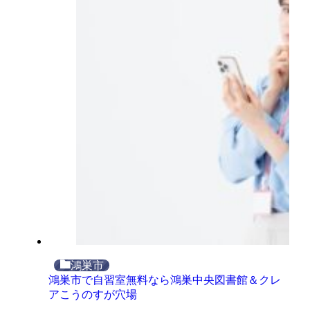
鴻巣市
鴻巣市で自習室無料なら鴻巣中央図書館＆クレ
アこうのすが穴場