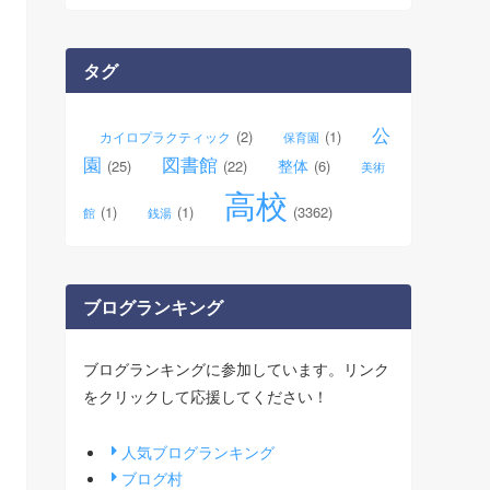
カ
イ
ブ
タグ
公
(2)
(1)
カイロプラクティック
保育園
園
図書館
整体
(25)
(22)
(6)
美術
高校
(1)
(1)
(3362)
館
銭湯
ブログランキング
ブログランキングに参加しています。リンク
をクリックして応援してください！
人気ブログランキング
ブログ村