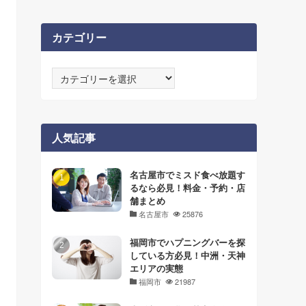
カテゴリー
カ
テ
ゴ
リ
ー
人気記事
名古屋市でミスド食べ放題す
るなら必見！料金・予約・店
舗まとめ
名古屋市
25876
福岡市でハプニングバーを探
している方必見！中洲・天神
エリアの実態
福岡市
21987