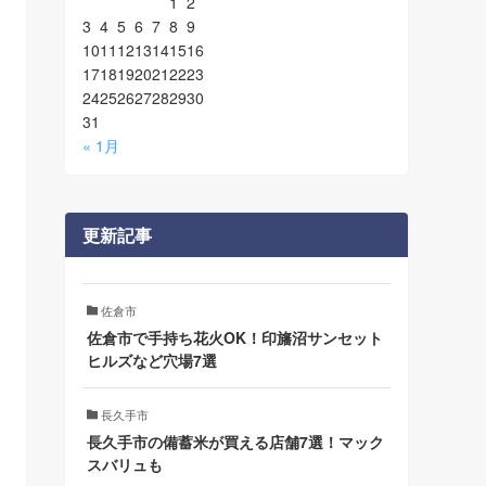
1
2
3
4
5
6
7
8
9
10
11
12
13
14
15
16
17
18
19
20
21
22
23
24
25
26
27
28
29
30
31
« 1月
更新記事
佐倉市
佐倉市で手持ち花火OK！印旛沼サンセット
ヒルズなど穴場7選
長久手市
長久手市の備蓄米が買える店舗7選！マック
スバリュも