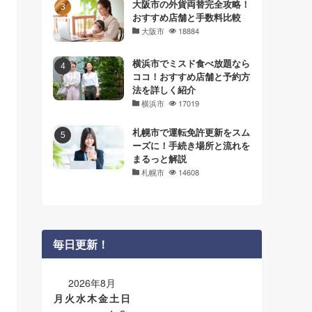
大阪市の外貨両替完全攻略！
おすすめ店舗と手数料比較
大阪市
18884
横浜市でミスド食べ放題なら
ココ！おすすめ店舗と予約方
法を詳しく紹介
横浜市
17019
札幌市で運転免許更新をスム
ーズに！手続き場所と流れを
まるっと解説
札幌市
14608
毎日更新！
2026年8月
月
火
水
木
金
土
日