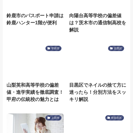
鈴鹿市のパスポート申請は
向陽台高等学校の偏差値
鈴鹿ハンター1階が便利
は？茨木市の通信制高校を
解説
甲府市
目黒区
山梨英和高等学校の偏差
目黒区でネイルの捨て方に
値・進学実績を徹底調査！
迷ったら！分別方法をスッ
甲府の伝統校の魅力とは
キリ解説
上田市
世田谷区