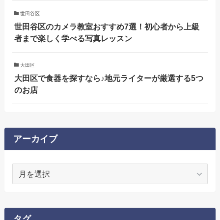
世田谷区
世田谷区のカメラ教室おすすめ7選！初心者から上級
者まで楽しく学べる写真レッスン
大田区
大田区で食器を探すなら♪地元ライターが厳選する5つ
のお店
アーカイブ
ア
ー
カ
イ
ブ
タグ