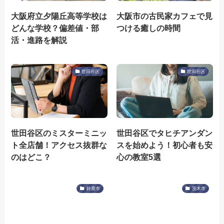
大阪府立夕陽丘高等学校は
大阪市の古民家カフェで見
どんな学校？偏差値・部
つける癒しの時間
活・進路を解説
世田谷区
世田谷区
世田谷区のミスターミニッ
世田谷区でタヒチアンダン
ト全店舗！アクセス抜群な
スを始めよう！初心者も安
のはどこ？
心の教室5選
鈴鹿市
茨木市