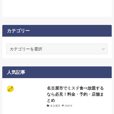
カテゴリー
カ
テ
ゴ
リ
ー
人気記事
名古屋市でミスド食べ放題する
なら必見！料金・予約・店舗ま
とめ
名古屋市
25876