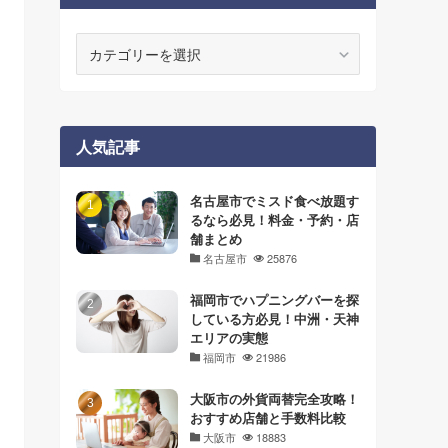
カ
テ
ゴ
リ
ー
人気記事
名古屋市でミスド食べ放題す
るなら必見！料金・予約・店
舗まとめ
名古屋市
25876
福岡市でハプニングバーを探
している方必見！中洲・天神
エリアの実態
福岡市
21986
大阪市の外貨両替完全攻略！
おすすめ店舗と手数料比較
大阪市
18883