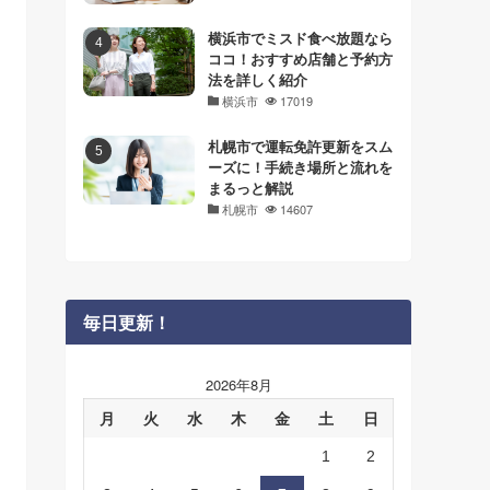
横浜市でミスド食べ放題なら
ココ！おすすめ店舗と予約方
法を詳しく紹介
横浜市
17019
札幌市で運転免許更新をスム
ーズに！手続き場所と流れを
まるっと解説
札幌市
14607
毎日更新！
2026年8月
月
火
水
木
金
土
日
1
2