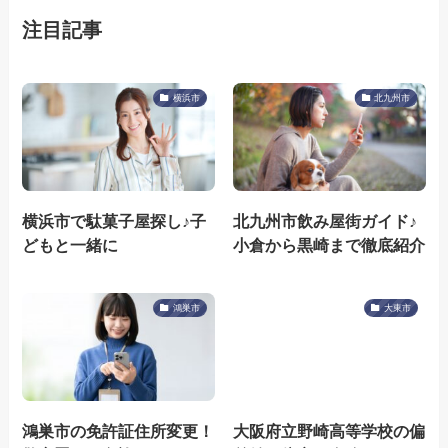
注目記事
横浜市
北九州市
横浜市で駄菓子屋探し♪子
北九州市飲み屋街ガイド♪
どもと一緒に
小倉から黒崎まで徹底紹介
鴻巣市
大東市
鴻巣市の免許証住所変更！
大阪府立野崎高等学校の偏