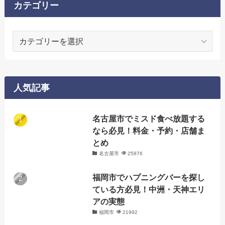
カテゴリー
カ
テ
ゴ
リ
ー
人気記事
名古屋市でミスド食べ放題する
なら必見！料金・予約・店舗ま
とめ
名古屋市
25876
福岡市でハプニングバーを探し
ている方必見！中洲・天神エリ
アの実態
福岡市
21992