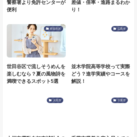
警察署より免許センターが
差値・倍率・進路まるわか
便利
り！
世田谷区
広島市
世田谷区で流しそうめんを
並木学院高等学校って実際
楽しむなら？夏の風物詩を
どう？進学実績やコースを
満喫できるスポット5選
解説！
大垣市
千葉市