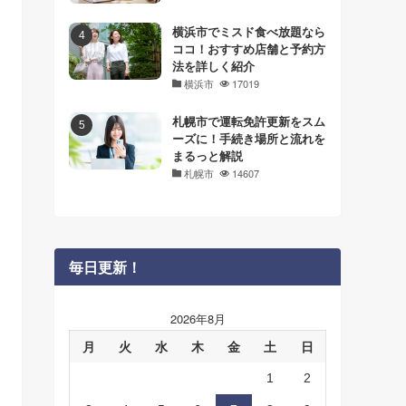
横浜市でミスド食べ放題なら
ココ！おすすめ店舗と予約方
法を詳しく紹介
横浜市
17019
札幌市で運転免許更新をスム
ーズに！手続き場所と流れを
まるっと解説
札幌市
14607
毎日更新！
2026年8月
月
火
水
木
金
土
日
1
2