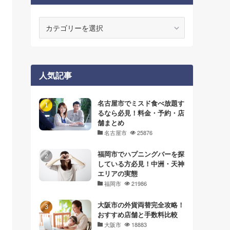
カ
テ
ゴ
リ
ー
人気記事
名古屋市でミスド食べ放題す
るなら必見！料金・予約・店
舗まとめ
名古屋市
25876
福岡市でハプニングバーを探
している方必見！中洲・天神
エリアの実態
福岡市
21986
大阪市の外貨両替完全攻略！
おすすめ店舗と手数料比較
大阪市
18883