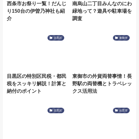
西条市お祭り一覧！だんじ
南烏山二丁目みんなのにわ
り150台の伊曽乃神社も紹
緑地って？遊具や駐車場を
介
調査
目黒区
東御市
目黒区の特別区民税・都民
東御市の外貨両替事情！長
税をスッキリ解説！計算と
野駅の両替機とトラベレッ
納付のポイント
クス活用法
目黒区
出雲市