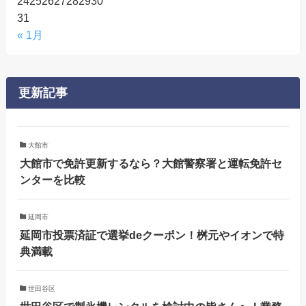
24
25
26
27
28
29
30
31
« 1月
更新記事
大館市
大館市で免許更新するなら？大館警察署と運転免許セ
ンターを比較
延岡市
延岡市投票済証で選挙deクーポン！桝元やイオンで特
典満載
世田谷区