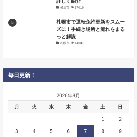
詳しく紹介
横浜市
17019
札幌市で運転免許更新をスムー
ズに！手続き場所と流れをまる
っと解説
札幌市
14607
毎日更新！
2026年8月
月
火
水
木
金
土
日
1
2
3
4
5
6
7
8
9