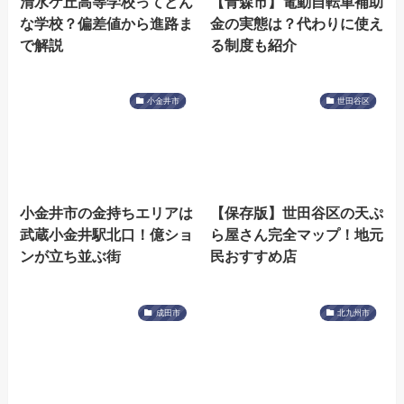
清水ケ丘高等学校ってどん
【青森市】電動自転車補助
な学校？偏差値から進路ま
金の実態は？代わりに使え
で解説
る制度も紹介
小金井市
世田谷区
小金井市の金持ちエリアは
【保存版】世田谷区の天ぷ
武蔵小金井駅北口！億ショ
ら屋さん完全マップ！地元
ンが立ち並ぶ街
民おすすめ店
成田市
北九州市