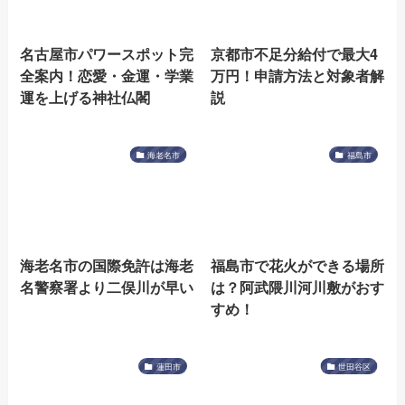
名古屋市パワースポット完
京都市不足分給付で最大4
全案内！恋愛・金運・学業
万円！申請方法と対象者解
運を上げる神社仏閣
説
海老名市
福島市
海老名市の国際免許は海老
福島市で花火ができる場所
名警察署より二俣川が早い
は？阿武隈川河川敷がおす
すめ！
蓮田市
世田谷区