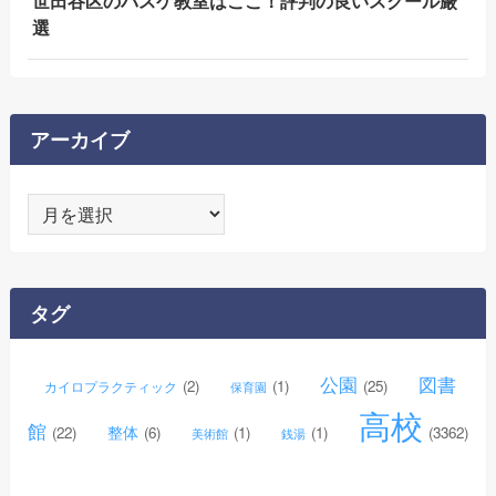
世田谷区のバスケ教室はここ！評判の良いスクール厳
選
アーカイブ
ア
ー
カ
イ
タグ
ブ
公園
図書
(2)
(1)
(25)
カイロプラクティック
保育園
高校
館
整体
(22)
(6)
(1)
(1)
(3362)
美術館
銭湯