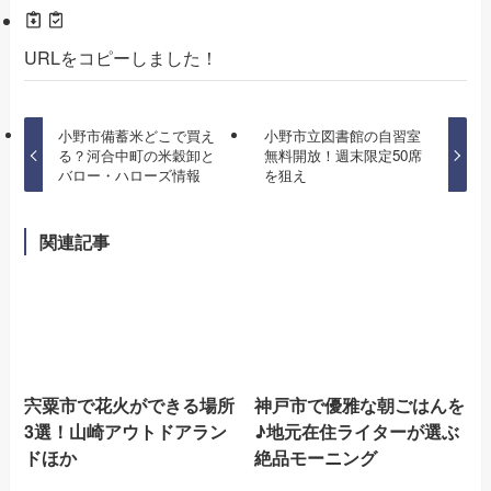
URLをコピーしました！
小野市備蓄米どこで買え
小野市立図書館の自習室
る？河合中町の米穀卸と
無料開放！週末限定50席
バロー・ハローズ情報
を狙え
関連記事
宍粟市で花火ができる場所
神戸市で優雅な朝ごはんを
3選！山崎アウトドアラン
♪地元在住ライターが選ぶ
ドほか
絶品モーニング