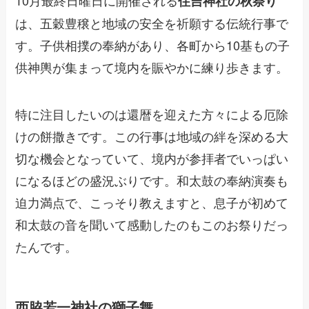
10月最終日曜日に開催される
住吉神社の秋祭り
は、五穀豊穣と地域の安全を祈願する伝統行事で
す。子供相撲の奉納があり、各町から10基もの子
供神輿が集まって境内を賑やかに練り歩きます。
特に注目したいのは還暦を迎えた方々による厄除
けの餅撒きです。この行事は地域の絆を深める大
切な機会となっていて、境内が参拝者でいっぱい
になるほどの盛況ぶりです。和太鼓の奉納演奏も
迫力満点で、こっそり教えますと、息子が初めて
和太鼓の音を聞いて感動したのもこのお祭りだっ
たんです。
西脇若一神社の獅子舞