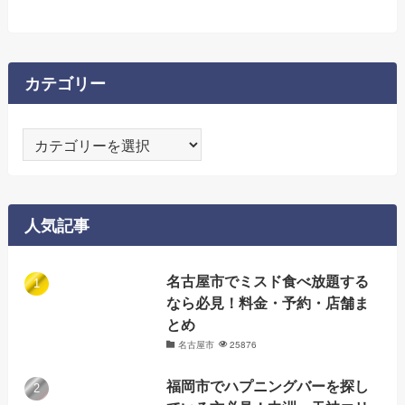
カテゴリー
カ
テ
ゴ
リ
人気記事
ー
名古屋市でミスド食べ放題する
なら必見！料金・予約・店舗ま
とめ
名古屋市
25876
福岡市でハプニングバーを探し