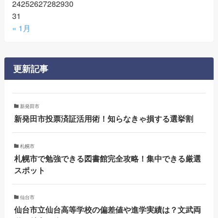
24
25
26
27
28
29
30
31
« 1月
更新記事
新発田市
新発田市投票済証活用術！知らなきゃ損する選挙割
札幌市
札幌市で勉強できる図書館完全攻略！集中できる厳選
スポット
仙台市
仙台市立仙台高等学校の偏差値や進学実績は？文武両