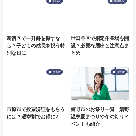
新宿区
世田谷区
新宿区で一升餅を探すな
世田谷区で指定作業場を開
ら？子どもの成長を祝う特
設？必要な届出と注意点ま
別な日に
とめ
市原市
嬉野市
市原市で投票済証をもらう
嬉野市のお祭り一覧！嬉野
には？選挙割でお得に♪
温泉夏まつりや冬の灯りイ
ベントも紹介