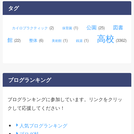
イ
タグ
ブ
公園
図書
(2)
(1)
(25)
カイロプラクティック
保育園
高校
館
整体
(22)
(6)
(1)
(1)
(3362)
美術館
銭湯
ブログランキング
ブログランキングに参加しています。リンクをクリッ
クして応援してください！
人気ブログランキング
ブログ村