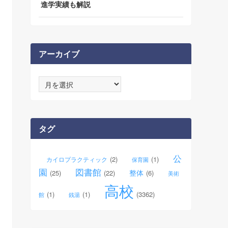
進学実績も解説
アーカイブ
ア
ー
カ
イ
ブ
タグ
公
(2)
(1)
カイロプラクティック
保育園
園
図書館
整体
(25)
(22)
(6)
美術
高校
(1)
(1)
(3362)
館
銭湯