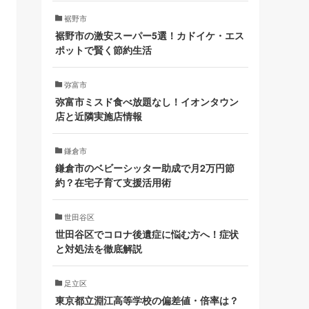
裾野市
裾野市の激安スーパー5選！カドイケ・エス
ポットで賢く節約生活
弥富市
弥富市ミスド食べ放題なし！イオンタウン
店と近隣実施店情報
鎌倉市
鎌倉市のベビーシッター助成で月2万円節
約？在宅子育て支援活用術
世田谷区
世田谷区でコロナ後遺症に悩む方へ！症状
と対処法を徹底解説
足立区
東京都立淵江高等学校の偏差値・倍率は？