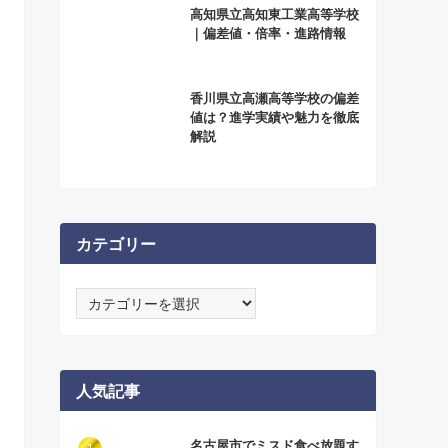
高知県立高知東工業高等学校
｜偏差値・倍率・進路情報
香川県立高瀬高等学校の偏差
値は？進学実績や魅力を徹底
解説
カテゴリー
カ
テ
ゴ
リ
ー
人気記事
名古屋市でミスド食べ放題す