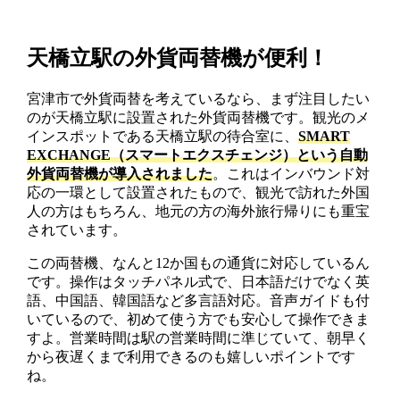
天橋立駅の外貨両替機が便利！
宮津市で外貨両替を考えているなら、まず注目したい
のが天橋立駅に設置された外貨両替機です。観光のメ
インスポットである天橋立駅の待合室に、
SMART
EXCHANGE（スマートエクスチェンジ）という自動
外貨両替機が導入されました
。これはインバウンド対
応の一環として設置されたもので、観光で訪れた外国
人の方はもちろん、地元の方の海外旅行帰りにも重宝
されています。
この両替機、なんと12か国もの通貨に対応しているん
です。操作はタッチパネル式で、日本語だけでなく英
語、中国語、韓国語など多言語対応。音声ガイドも付
いているので、初めて使う方でも安心して操作できま
すよ。営業時間は駅の営業時間に準じていて、朝早く
から夜遅くまで利用できるのも嬉しいポイントです
ね。