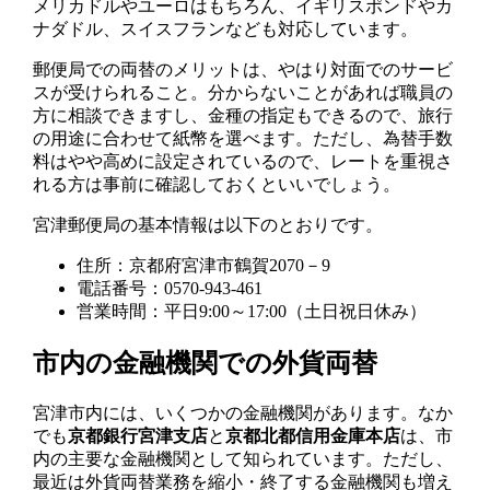
メリカドルやユーロはもちろん、イギリスポンドやカ
ナダドル、スイスフランなども対応しています。
郵便局での両替のメリットは、やはり対面でのサービ
スが受けられること。分からないことがあれば職員の
方に相談できますし、金種の指定もできるので、旅行
の用途に合わせて紙幣を選べます。ただし、為替手数
料はやや高めに設定されているので、レートを重視さ
れる方は事前に確認しておくといいでしょう。
宮津郵便局の基本情報は以下のとおりです。
住所：京都府宮津市鶴賀2070－9
電話番号：0570-943-461
営業時間：平日9:00～17:00（土日祝日休み）
市内の金融機関での外貨両替
宮津市内には、いくつかの金融機関があります。なか
でも
京都銀行宮津支店
と
京都北都信用金庫本店
は、市
内の主要な金融機関として知られています。ただし、
最近は外貨両替業務を縮小・終了する金融機関も増え