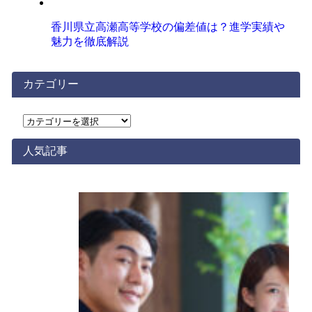
香川県立高瀬高等学校の偏差値は？進学実績や
魅力を徹底解説
カテゴリー
カ
テ
ゴ
人気記事
リ
ー