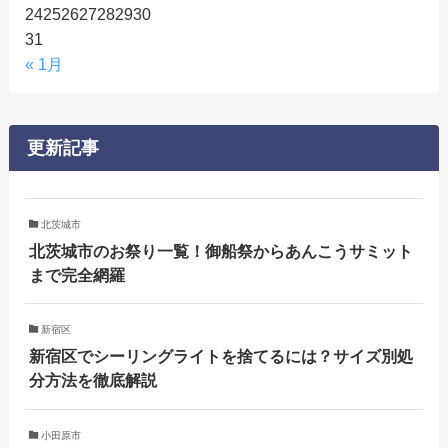
24
25
26
27
28
29
30
31
« 1月
更新記事
北茨城市
北茨城市のお祭り一覧！御船祭からあんこうサミット
まで完全網羅
新宿区
新宿区でシーリングライトを捨てるには？サイズ別処
分方法を徹底解説
小田原市