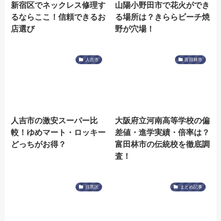
新宿区でネックレス修理す
山陽小野田市で花火ができ
るならここ！信頼できるお
る場所は？きららビーチ焼
店選び
野が穴場！
人吉市
富田林市
人吉市の激安スーパー比
大阪府立河南高等学校の偏
較！ゆめマート・ロッキー
差値・進学実績・倍率は？
どっちがお得？
富田林市の伝統校を徹底調
査！
目黒区
まとめ記事