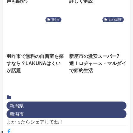
声も紹介♪
詳しく解説
羽咋市
まとめ記事
羽咋市で無料の自習室を探
新座市の激安スーパー7
すなら？LAKUNAはくい
選！ロヂャース・マルダイ
が話題
で節約生活
新潟県
新潟市
よかったらシェアしてね！