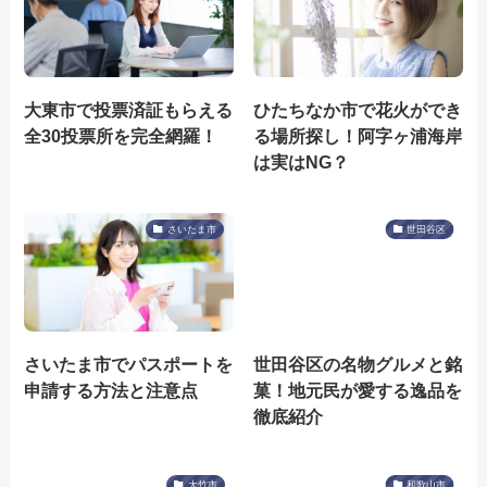
大東市で投票済証もらえる
ひたちなか市で花火ができ
全30投票所を完全網羅！
る場所探し！阿字ヶ浦海岸
は実はNG？
さいたま市
世田谷区
さいたま市でパスポートを
世田谷区の名物グルメと銘
申請する方法と注意点
菓！地元民が愛する逸品を
徹底紹介
大竹市
和歌山市