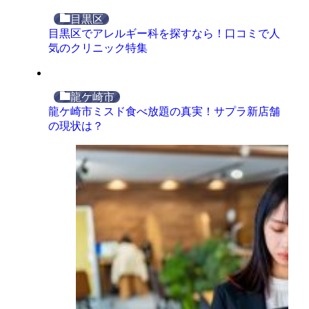
目黒区
目黒区でアレルギー科を探すなら！口コミで人
気のクリニック特集
龍ケ崎市
龍ケ崎市ミスド食べ放題の真実！サプラ新店舗
の現状は？