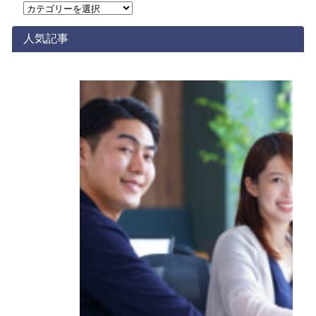
カ
テ
ゴ
人気記事
リ
ー