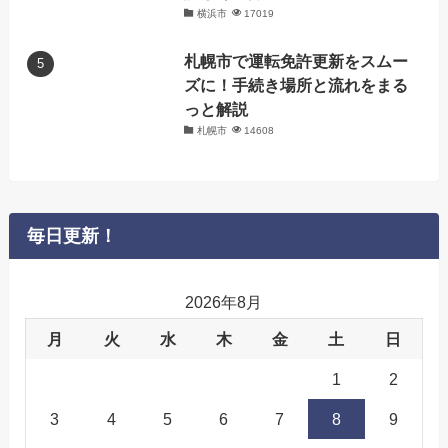
横浜市
17019
札幌市で運転免許更新をスムー
ズに！手続き場所と流れをまる
っと解説
札幌市
14608
毎日更新！
2026年8月
月
火
水
木
金
土
日
1
2
3
4
5
6
7
8
9