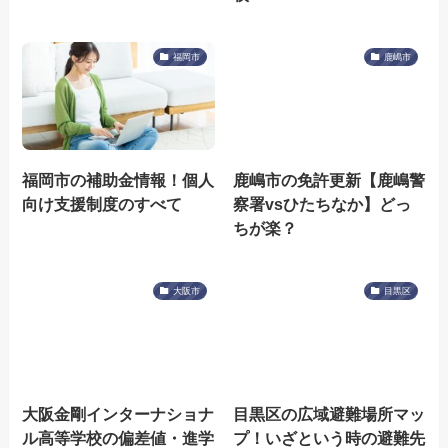
福岡市
鹿嶋市
福岡市の補助金情報！個人
鹿嶋市の免許更新【鹿嶋警
向け支援制度のすべて
察署vsひたちなか】どっ
ちが楽？
大阪市
目黒区
大阪金剛インターナショナ
目黒区の広域避難場所マッ
ル高等学校の偏差値・進学
プ！いざという時の避難先