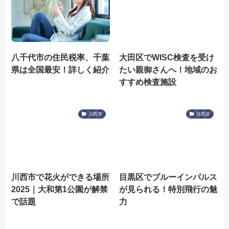
八千代市の住民税率、千葉
大田区でWISC検査を受け
県は全国最安！詳しく紹介
たい親御さんへ！地域のお
すすめ検査施設
川西市
目黒区
川西市で花火ができる場所
目黒区でブルーインパルス
2025｜大和第1公園が解禁
が見られる！特別飛行の魅
で話題
力