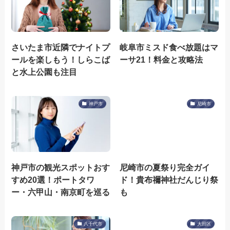
さいたま市近隣でナイトプ
岐阜市ミスド食べ放題はマ
ールを楽しもう！しらこば
ーサ21！料金と攻略法
と水上公園も注目
神戸市
尼崎市
神戸市の観光スポットおす
尼崎市の夏祭り完全ガイ
すめ20選！ポートタワ
ド！貴布禰神社だんじり祭
ー・六甲山・南京町を巡る
も
八千代市
大田区