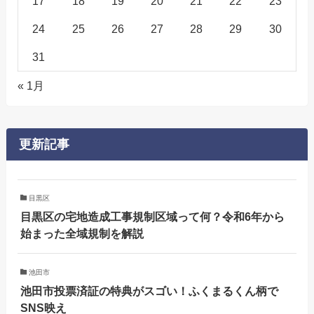
17
18
19
20
21
22
23
24
25
26
27
28
29
30
31
« 1月
更新記事
目黒区
目黒区の宅地造成工事規制区域って何？令和6年から
始まった全域規制を解説
池田市
池田市投票済証の特典がスゴい！ふくまるくん柄で
SNS映え