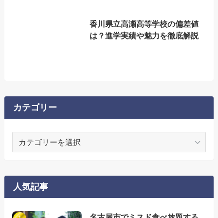
香川県立高瀬高等学校の偏差値
は？進学実績や魅力を徹底解説
カテゴリー
カ
テ
ゴ
リ
ー
人気記事
名古屋市でミスド食べ放題する