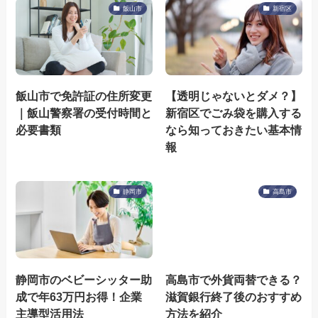
飯山市
新宿区
飯山市で免許証の住所変更
【透明じゃないとダメ？】
｜飯山警察署の受付時間と
新宿区でごみ袋を購入する
必要書類
なら知っておきたい基本情
報
静岡市
高島市
静岡市のベビーシッター助
高島市で外貨両替できる？
成で年63万円お得！企業
滋賀銀行終了後のおすすめ
主導型活用法
方法を紹介