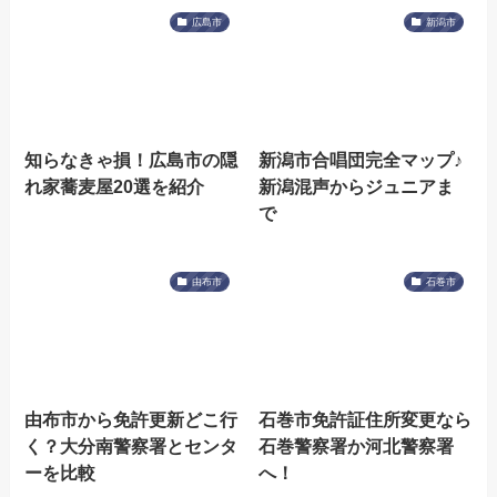
広島市
新潟市
知らなきゃ損！広島市の隠
新潟市合唱団完全マップ♪
れ家蕎麦屋20選を紹介
新潟混声からジュニアま
で
由布市
石巻市
由布市から免許更新どこ行
石巻市免許証住所変更なら
く？大分南警察署とセンタ
石巻警察署か河北警察署
ーを比較
へ！