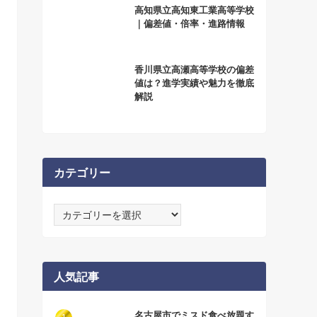
高知県立高知東工業高等学校
｜偏差値・倍率・進路情報
香川県立高瀬高等学校の偏差
値は？進学実績や魅力を徹底
解説
カテゴリー
カ
テ
ゴ
リ
ー
人気記事
名古屋市でミスド食べ放題す