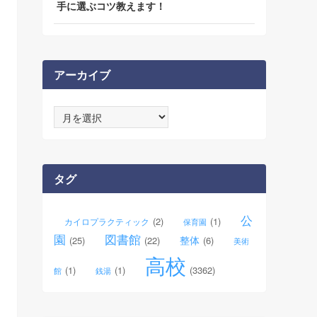
手に選ぶコツ教えます！
アーカイブ
ア
ー
カ
イ
ブ
タグ
公
(2)
(1)
カイロプラクティック
保育園
園
図書館
整体
(25)
(22)
(6)
美術
高校
(1)
(1)
(3362)
館
銭湯