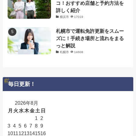
コ！おすすめ店舗と予約方法を
詳しく紹介
横浜市
17019
札幌市で運転免許更新をスムー
ズに！手続き場所と流れをまる
っと解説
札幌市
14608
毎日更新！
2026年8月
月
火
水
木
金
土
日
1
2
3
4
5
6
7
8
9
10
11
12
13
14
15
16