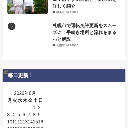
詳しく紹介
横浜市
17019
札幌市で運転免許更新をスムー
ズに！手続き場所と流れをまる
っと解説
札幌市
14608
毎日更新！
2026年8月
月
火
水
木
金
土
日
1
2
3
4
5
6
7
8
9
10
11
12
13
14
15
16