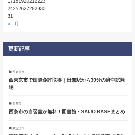
17
18
19
20
21
22
23
24
25
26
27
28
29
30
31
« 1月
更新記事
西東京市
西東京市で国際免許取得｜田無駅から30分の府中試験
場
西条市
西条市の自習室が無料！図書館・SAIJO BASEまとめ
東近江市