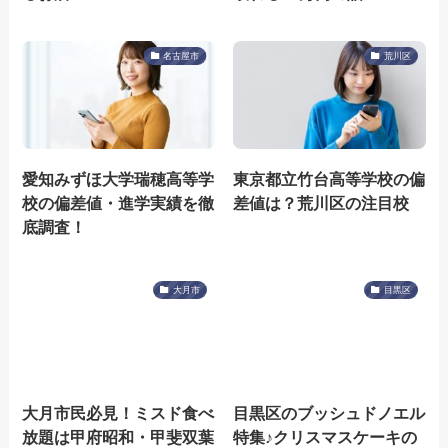
名古屋市
荒川区
愛知みずほ大学瑞穂高等学
東京都立竹台高等学校の偏
校の偏差値・進学実績を徹
差値は？荒川区の注目校
底調査！
大月市
目黒区
大月市民必見！ミスド食べ
目黒区のブッシュドノエル
放題は甲府昭和・甲斐双葉
特集♪クリスマスケーキの