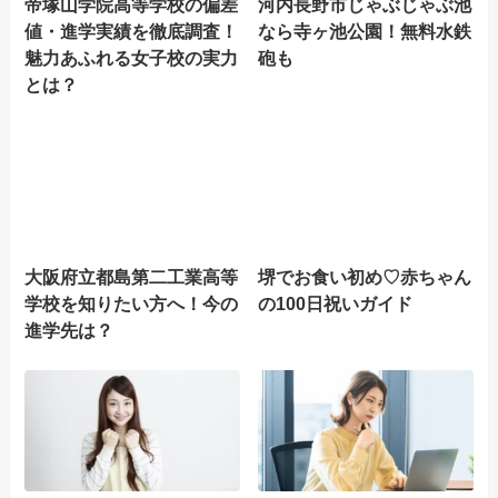
帝塚山学院高等学校の偏差
河内長野市じゃぶじゃぶ池
値・進学実績を徹底調査！
なら寺ヶ池公園！無料水鉄
魅力あふれる女子校の実力
砲も
とは？
大阪府立都島第二工業高等
堺でお食い初め♡赤ちゃん
学校を知りたい方へ！今の
の100日祝いガイド
進学先は？