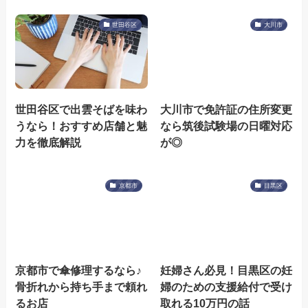
世田谷区
大川市
世田谷区で出雲そばを味わ
大川市で免許証の住所変更
うなら！おすすめ店舗と魅
なら筑後試験場の日曜対応
力を徹底解説
が◎
京都市
目黒区
京都市で傘修理するなら♪
妊婦さん必見！目黒区の妊
骨折れから持ち手まで頼れ
婦のための支援給付で受け
るお店
取れる10万円の話