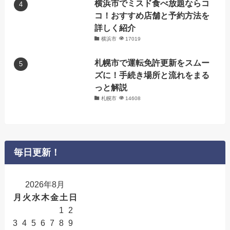
横浜市でミスド食べ放題ならコ
コ！おすすめ店舗と予約方法を
詳しく紹介
横浜市
17019
札幌市で運転免許更新をスムー
ズに！手続き場所と流れをまる
っと解説
札幌市
14608
毎日更新！
2026年8月
月
火
水
木
金
土
日
1
2
3
4
5
6
7
8
9