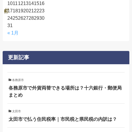
10
11
12
13
14
15
16
17
18
19
20
21
22
23
24
25
26
27
28
29
30
31
« 1月
更新記事
各務原市
各務原市で外貨両替できる場所は？十六銀行・郵便局
まとめ
太田市
太田市で払う住民税率｜市民税と県民税の内訳は？