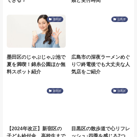
できる？
類と受付時間
墨田区
広島市
墨田区のじゃぶじゃぶ池で
広島市の深夜ラーメンめぐ
夏を満喫！錦糸公園ほか無
り♡終電後でも大丈夫な人
料スポット紹介
気店をご紹介
新宿区
目黒区
【2024年改正】新宿区の
目黒区の散歩道で心リフレ
子ども給付金、高校生まで
ッシュ♪四季を感じる7つ