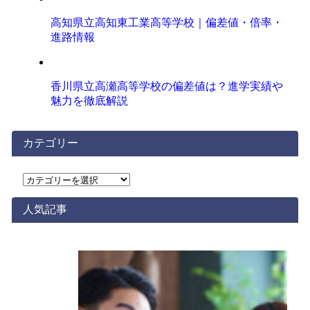
高知県立高知東工業高等学校｜偏差値・倍率・
進路情報
香川県立高瀬高等学校の偏差値は？進学実績や
魅力を徹底解説
カテゴリー
カ
テ
ゴ
人気記事
リ
ー