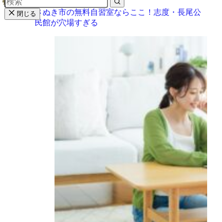
さぬき市
さぬき市の無料自習室ならここ！志度・長尾公
閉じる
民館が穴場すぎる