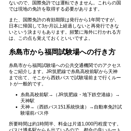
ないので、国際免許では運転できません。これらの国
では現地の免許を取得する必要があります。
また、国際免許の有効期限は発行から1年間ですが、
日本に帰国して3か月以上経過しないと再発行できな
いという決まりもあります。頻繁に海外に行かれる方
は、この点も覚えておくといいですよ。
糸島市から福岡試験場への行き方
糸島市から福岡試験場への公共交通機関でのアクセス
をご紹介します。JR筑肥線で糸島高校前駅から天神
まで出て、そこから西鉄バスで試験場前まで行くルー
トが一般的です。
糸島高校前駅→（JR筑肥線・地下鉄空港線）→
天神駅
天神→（西鉄バス151系統快速）→自動車免許試
験場前バス停
所要時間は約1時間半、料金は片道1,000円程度です。
バスは博多駅からも出ているので、都合の良いルート