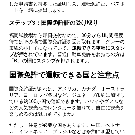
した申請書と持参した証明写真、運転免許証、パスポ
ートを一緒に提出します。
ステップ3：国際免許証の受け取り
福岡試験場なら即日交付なので、30分から1時間程度
待てばその場で国際免許証を受け取れます！グレーの
表紙の小冊子になっていて、
運転できる車種にスタン
プが押されています
。普通自動車免許をお持ちの方は
「B」の欄にスタンプが押されますよ。
国際免許で運転できる国と注意点
国際免許証があれば、アメリカ、カナダ、オーストラ
リア、ヨーロッパ各国など、ジュネーブ条約に加盟し
ている約100か国で運転できます。ハワイやグアムな
どの人気観光地でレンタカーを借りて、自由に観光を
楽しめるのは魅力的ですよね♪
ただし、注意が必要な国もあります。中国、ベトナ
ム、インドネシア、ブラジルなどは条約に加盟してい