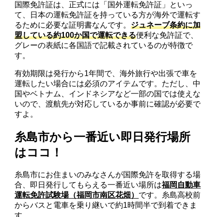
国際免許証は、正式には「国外運転免許証」といっ
て、日本の運転免許証を持っている方が海外で運転す
るために必要な証明書なんです。
ジュネーブ条約に加
盟している約100か国で運転できる
便利な免許証で、
グレーの表紙に各国語で記載されているのが特徴で
す。
有効期限は発行から1年間で、海外旅行や出張で車を
運転したい場合には必須のアイテムです。ただし、中
国やベトナム、インドネシアなど一部の国では使えな
いので、渡航先が対応しているか事前に確認が必要で
すよ。
糸島市から一番近い即日発行場所
はココ！
糸島市にお住まいのみなさんが国際免許を取得する場
合、即日発行してもらえる一番近い場所は
福岡自動車
運転免許試験場（福岡市南区花畑）
です。糸島高校前
からバスと電車を乗り継いで約1時間半で到着できま
す。