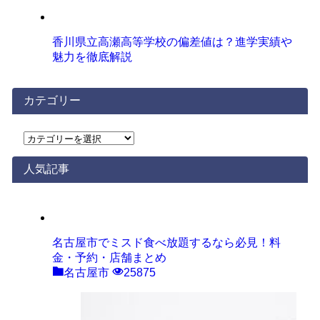
香川県立高瀬高等学校の偏差値は？進学実績や
魅力を徹底解説
カテゴリー
カ
テ
ゴ
人気記事
リ
ー
名古屋市でミスド食べ放題するなら必見！料
金・予約・店舗まとめ
名古屋市
25875