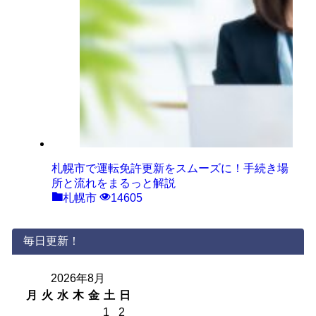
札幌市で運転免許更新をスムーズに！手続き場
所と流れをまるっと解説
札幌市
14605
毎日更新！
2026年8月
月
火
水
木
金
土
日
1
2