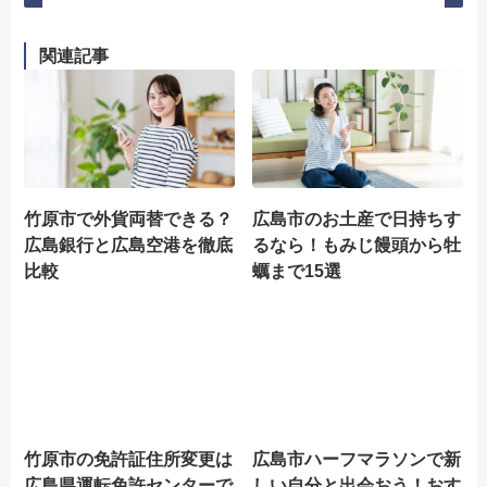
関連記事
竹原市で外貨両替できる？
広島市のお土産で日持ちす
広島銀行と広島空港を徹底
るなら！もみじ饅頭から牡
比較
蠣まで15選
竹原市の免許証住所変更は
広島市ハーフマラソンで新
広島県運転免許センターで
しい自分と出会おう！おす