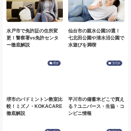
水戸市で免許証の住所変
仙台市の親水公園10選！
更！警察署vs免許センタ
七北田公園や清水沼公園で
ー徹底解説
水遊びを満喫
堺市
平川市
堺市のバドミントン教室比
平川市の備蓄米どこで買え
較！ミズノ・KOKACARE
る？ユニバース・生協・コ
徹底解説
ンビニ情報