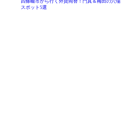
四條畷市から行く外貨両替！門真＆梅田の穴場
スポット5選