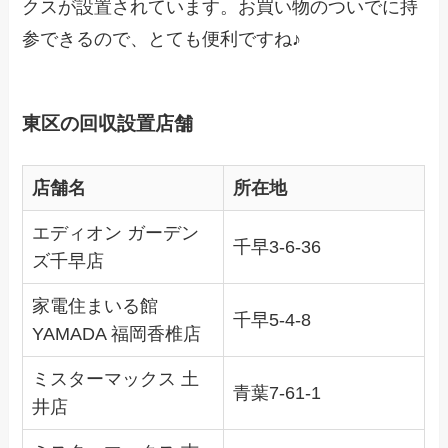
クスが設置されています。お買い物のついでに持
参できるので、とても便利ですね♪
東区の回収設置店舗
店舗名
所在地
エディオン ガーデン
千早3-6-36
ズ千早店
家電住まいる館
千早5-4-8
YAMADA 福岡香椎店
ミスターマックス 土
青葉7-61-1
井店