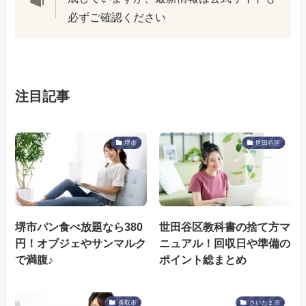
必ずご確認ください
注目記事
堺市
世田谷区
堺市パン食べ放題なら380
世田谷区教科書の捨て方マ
円！オブジェやサンマルク
ニュアル！回収日や準備の
で満腹♪
ポイント総まとめ
香取市
さいたま市