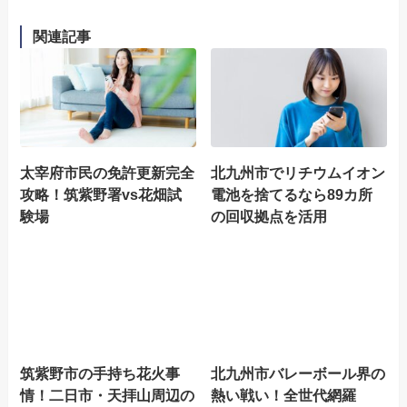
関連記事
太宰府市民の免許更新完全
北九州市でリチウムイオン
攻略！筑紫野署vs花畑試
電池を捨てるなら89カ所
験場
の回収拠点を活用
筑紫野市の手持ち花火事
北九州市バレーボール界の
情！二日市・天拝山周辺の
熱い戦い！全世代網羅