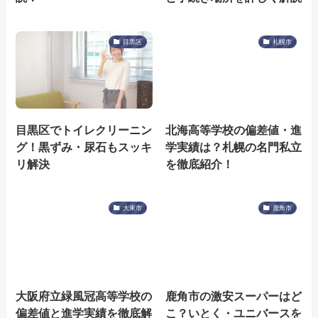
目黒区
札幌市
目黒区でトイレクリーニン
北海高等学校の偏差値・進
グ！黒ずみ・尿石もスッキ
学実績は？札幌の名門私立
リ解決
を徹底紹介！
大東市
鹿角市
大阪府立緑風冠高等学校の
鹿角市の激安スーパーはど
偏差値と進学実績を徹底解
こ？いとく・ユニバースを