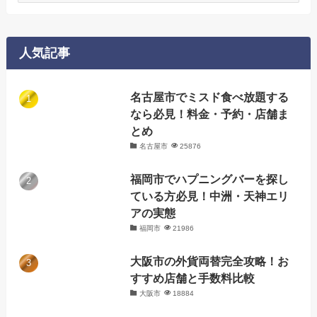
ゴ
リ
ー
人気記事
名古屋市でミスド食べ放題する
なら必見！料金・予約・店舗ま
とめ
名古屋市
25876
福岡市でハプニングバーを探し
ている方必見！中洲・天神エリ
アの実態
福岡市
21986
大阪市の外貨両替完全攻略！お
すすめ店舗と手数料比較
大阪市
18884