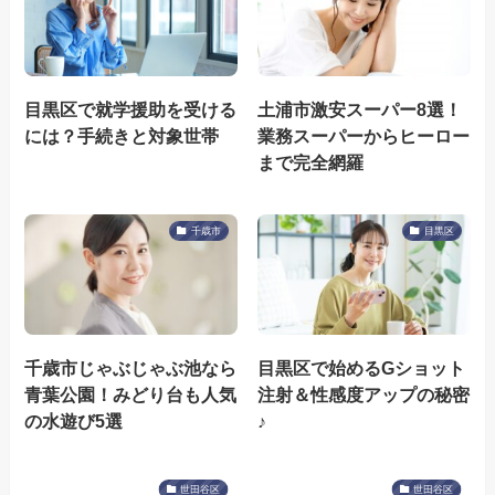
目黒区で就学援助を受ける
土浦市激安スーパー8選！
には？手続きと対象世帯
業務スーパーからヒーロー
まで完全網羅
千歳市
目黒区
千歳市じゃぶじゃぶ池なら
目黒区で始めるGショット
青葉公園！みどり台も人気
注射＆性感度アップの秘密
の水遊び5選
♪
世田谷区
世田谷区