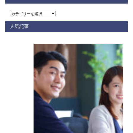
カ
テ
ゴ
人気記事
リ
ー