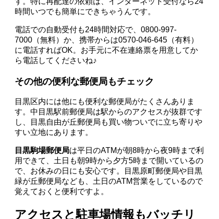
す。特に再配達の依頼は、インターネット受付なら24
時間いつでも簡単にできちゃうんです。
電話での自動受付も24時間対応で、0800-997-
7000（無料）か、携帯からは0570-046-645（有料）
に電話すればOK。お手元に不在連絡票を用意してか
ら電話してくださいね♪
その他の便利な郵便局もチェック
目黒区内には他にも便利な郵便局がたくさんありま
す。中目黒駅前郵便局は駅からのアクセスが抜群です
し、目黒自由が丘郵便局も買い物ついでに立ち寄りや
すい立地にあります。
目黒駒場郵便局
は平日のATMが朝8時から夜9時まで利
用できて、土日も朝9時から夕方5時まで開いているの
で、お休みの日にも安心です。目黒原町郵便局や目黒
緑が丘郵便局なども、土日のATM営業をしているので
覚えておくと便利ですよ。
アクセスと駐車場情報もバッチリ