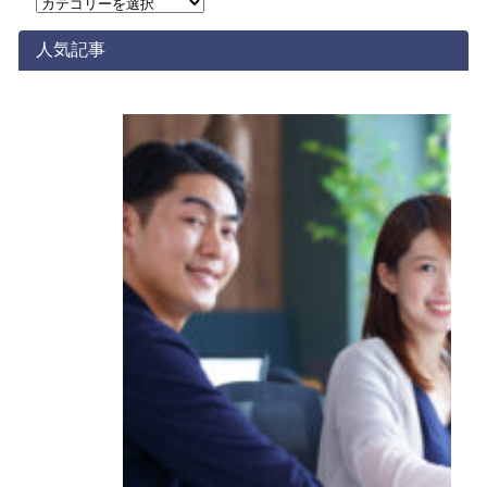
カ
テ
ゴ
人気記事
リ
ー