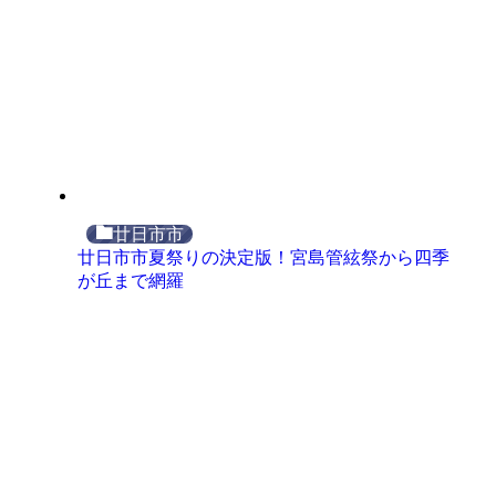
廿日市市
廿日市市夏祭りの決定版！宮島管絃祭から四季
が丘まで網羅