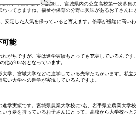
1.80倍という高い倍率を記録し、宮城県内の公立高校第一次募
伝わってきますね。福祉や保育の分野に興味があるお子さんに
く、安定した人気を保っていると言えます。倍率が極端に高い
が可能
れがちですが、実は進学実績もとっても充実しているんです。2
の他が102名となっています。
形大学、宮城大学などに進学している先輩たちがいます。私立
幅広い大学への進学が実現しているんですよ。
の進学実績です。宮城県農業大学校に7名、岩手県立農業大学校
という夢を持っているお子さんにとって、高校から大学校へと