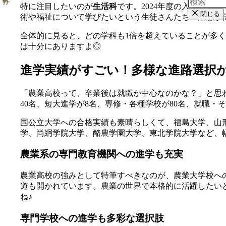
特に注目したいのが
生活科
です。2024年度の入試では
閉じる
術や福祉について学びたいという生徒さんたちの熱意が
全体的に見ると、どの学科も1倍を超えていることが多
は十分にありますよ◎
進学実績がすごい！多様な進路選択
「農業高校って、卒業後は就職が中心なのかな？」と思わ
40名、短大進学が8名、専修・各種学校が80名、就職・そ
国公立大学への合格実績も素晴らしくて、福島大学、山
学、尚絅学院大学、酪農学園大学、東北学院大学など、
農業系の専門教育機関への進学も充実
農業高校の強みとして特筆すべきなのが、農業大学校へ
道も開かれています。農業の世界で本格的に活躍したい
ね♪
専門学校への進学も多彩な選択肢