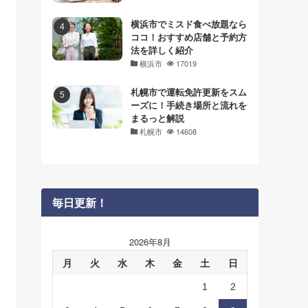
横浜市でミスド食べ放題なら
ココ！おすすめ店舗と予約方
法を詳しく紹介
横浜市
17019
札幌市で運転免許更新をスム
ーズに！手続き場所と流れを
まるっと解説
札幌市
14608
毎日更新！
2026年8月
月
火
水
木
金
土
日
1
2