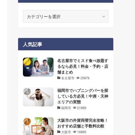
カ
テ
ゴ
リ
ー
人気記事
名古屋市でミスド食べ放題す
るなら必見！料金・予約・店
舗まとめ
名古屋市
25876
福岡市でハプニングバーを探
している方必見！中洲・天神
エリアの実態
福岡市
21989
大阪市の外貨両替完全攻略！
おすすめ店舗と手数料比較
大阪市
18885