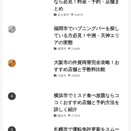
なら必見！料金・予約・店舗ま
とめ
名古屋市
25876
福岡市でハプニングバーを探し
ている方必見！中洲・天神エリ
アの実態
福岡市
21986
大阪市の外貨両替完全攻略！お
すすめ店舗と手数料比較
大阪市
18884
横浜市でミスド食べ放題ならコ
コ！おすすめ店舗と予約方法を
詳しく紹介
横浜市
17019
札幌市で運転免許更新をスムー