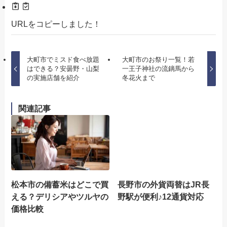
URLをコピーしました！
大町市でミスド食べ放題
大町市のお祭り一覧！若
はできる？安曇野・山梨
一王子神社の流鏑馬から
の実施店舗を紹介
冬花火まで
関連記事
松本市の備蓄米はどこで買
長野市の外貨両替はJR長
える？デリシアやツルヤの
野駅が便利♪12通貨対応
価格比較