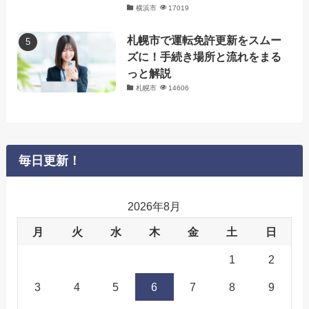
横浜市
17019
札幌市で運転免許更新をスムー
ズに！手続き場所と流れをまる
っと解説
札幌市
14606
毎日更新！
2026年8月
月
火
水
木
金
土
日
1
2
3
4
5
6
7
8
9