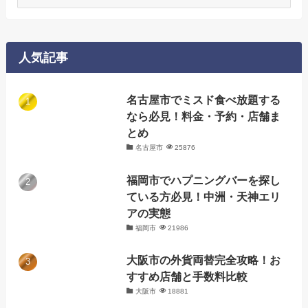
テ
ゴ
リ
ー
人気記事
名古屋市でミスド食べ放題する
なら必見！料金・予約・店舗ま
とめ
名古屋市
25876
福岡市でハプニングバーを探し
ている方必見！中洲・天神エリ
アの実態
福岡市
21986
大阪市の外貨両替完全攻略！お
すすめ店舗と手数料比較
大阪市
18881