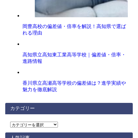
岡豊高校の偏差値・倍率を解説！高知県で選ば
れる理由
高知県立高知東工業高等学校｜偏差値・倍率・
進路情報
香川県立高瀬高等学校の偏差値は？進学実績や
魅力を徹底解説
カテゴリー
カ
テ
ゴ
人気記事