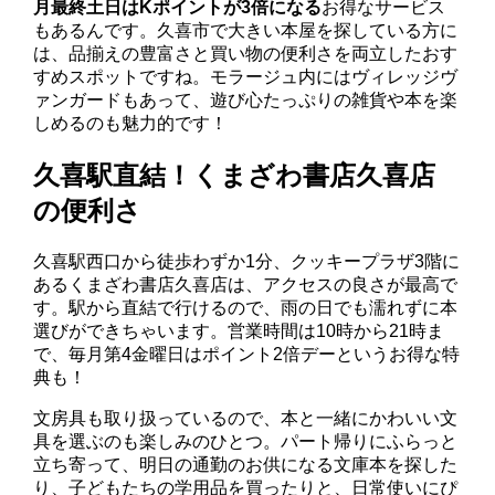
月最終土日はKポイントが3倍になる
お得なサービス
もあるんです。久喜市で大きい本屋を探している方に
は、品揃えの豊富さと買い物の便利さを両立したおす
すめスポットですね。モラージュ内にはヴィレッジヴ
ァンガードもあって、遊び心たっぷりの雑貨や本を楽
しめるのも魅力的です！
久喜駅直結！くまざわ書店久喜店
の便利さ
久喜駅西口から徒歩わずか1分、クッキープラザ3階に
あるくまざわ書店久喜店は、アクセスの良さが最高で
す。駅から直結で行けるので、雨の日でも濡れずに本
選びができちゃいます。営業時間は10時から21時ま
で、毎月第4金曜日はポイント2倍デーというお得な特
典も！
文房具も取り扱っているので、本と一緒にかわいい文
具を選ぶのも楽しみのひとつ。パート帰りにふらっと
立ち寄って、明日の通勤のお供になる文庫本を探した
り、子どもたちの学用品を買ったりと、日常使いにぴ