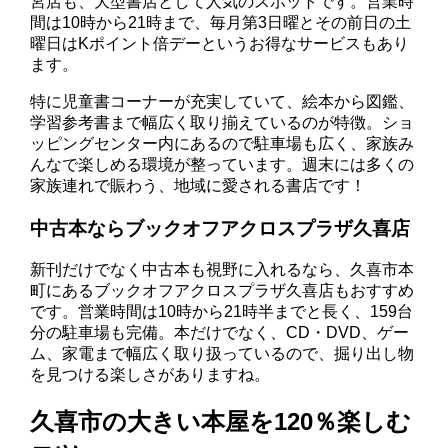
宮店も、大型書店として人気のスポットです。営業時
間は10時から21時まで、毎月第3日曜とその前日の土
曜日はKポイント倍デーというお得なサービスもあり
ます。
特に児童書コーナーが充実していて、絵本から図鑑、
学習参考書まで幅広く取り揃えているのが特徴。ショ
ッピングセンター内にあるので駐車場も広く、家族み
んなで楽しめる環境が整っています。週末には多くの
家族連れで賑わう、地域に愛される書店です！
中古本ならブックオフアクロスプラザ久喜店
新刊だけでなく中古本も視野に入れるなら、久喜市本
町にあるブックオフアクロスプラザ久喜店もおすすめ
です。営業時間は10時から21時半までと長く、159台
分の駐車場も完備。本だけでなく、CD・DVD、ゲー
ム、家電まで幅広く取り扱っているので、掘り出し物
を見つける楽しさがありますね。
久喜市の大きい本屋を120％楽しむ