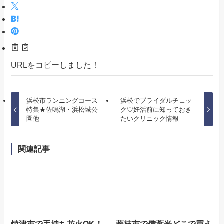
URLをコピーしました！
浜松市ランニングコース
浜松でブライダルチェッ
特集★佐鳴湖・浜松城公
ク♡妊活前に知っておき
園他
たいクリニック情報
関連記事
焼津市で手持ち花火OK！
藤枝市で備蓄米どこで買え